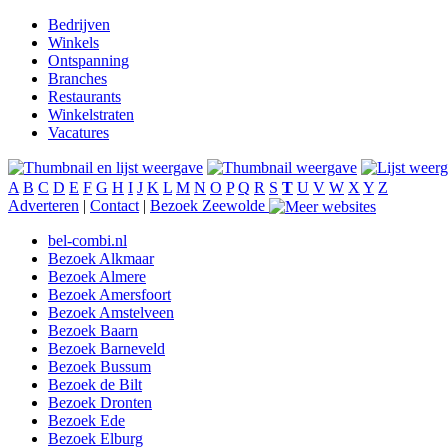
Bedrijven
Winkels
Ontspanning
Branches
Restaurants
Winkelstraten
Vacatures
A
B
C
D
E
F
G
H
I
J
K
L
M
N
O
P
Q
R
S
T
U
V
W
X
Y
Z
Adverteren
|
Contact
|
Bezoek Zeewolde
bel-combi.nl
Bezoek Alkmaar
Bezoek Almere
Bezoek Amersfoort
Bezoek Amstelveen
Bezoek Baarn
Bezoek Barneveld
Bezoek Bussum
Bezoek de Bilt
Bezoek Dronten
Bezoek Ede
Bezoek Elburg