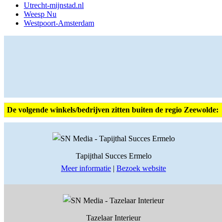
Utrecht-mijnstad.nl
Weesp Nu
Westpoort-Amsterdam
De volgende winkels/bedrijven zitten buiten de regio Zeewolde:
Tapijthal Succes Ermelo
Meer informatie
|
Bezoek website
Tazelaar Interieur