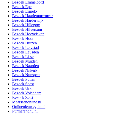
Bezoek Emmeloord
Bezoek Epe
Bezoek Ermelo
Bezoek Haarlemmermeer
Bezoek Harderwijk
Bezoek Hillegom
Bezoek Hilversum
Bezoek Hoevelaken
Bezoek Hoorn
Bezoek Huizen
Bezoek Lelystad
Bezoek Leusden
Bezoek Lisse
Bezoek Muiden
Bezoek Naarden
Bezoek Nijkerk
Bezoek Nunspeet
Bezoek Putten
Bezoek Soest
Bezoek Urk
Bezoek Volendam
Bezoek Zeist
Maarssenonline.nl
Onlinenieuwegein.nl
Purmerendnu.nl