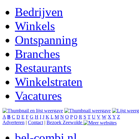
Bedrijven
Winkels
Ontspanning
Branches
Restaurants
Winkelstraten
Vacatures
A
B
C
D
E
F
G
H
I
J
K
L
M
N
O
P
Q
R
S
T
U
V
W
X
Y
Z
Adverteren
|
Contact
|
Bezoek Zeewolde
bel-combi.nl